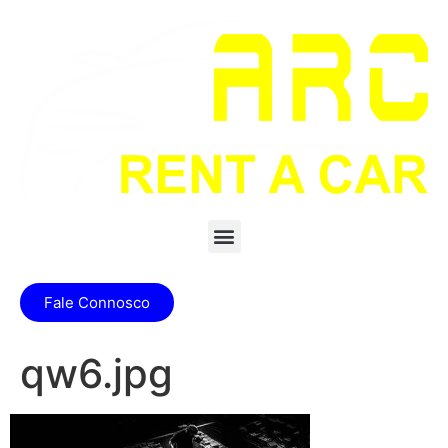
Fale Connosco
qw6.jpg