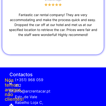
Fantastic car rental company! They are very
Do 
accommodating and make the process quick and easy.
ni
Dropped the car off at our hotel and met us at our
specified location to retrieve the car. Prices were fair and
the staff were wonderful! Highly recommend!
Contactos
Nós
(+351) 968 059
temos
412
amigos,
info@arcrentacar.pt
não
Estr. de Vale
clientes!
Rabelho Loja C,