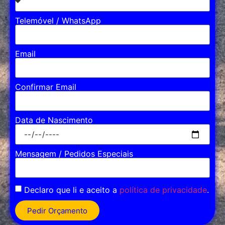
Telemóvel / WhatsApp
Email
Confirmar Email
Data de Nascimento
Mensagem / Pedidos Especiais
Declaro que li e aceito a
política de privacidade
.
Pedir Orçamento