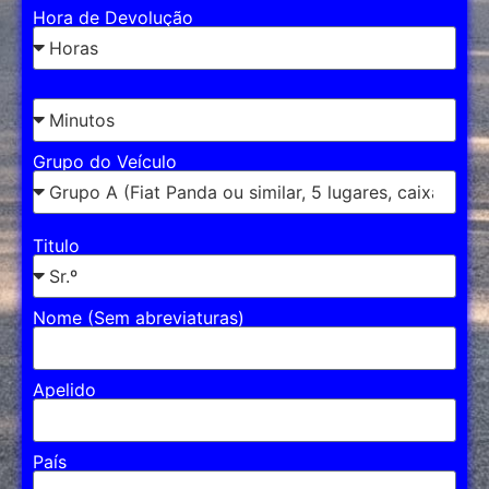
Hora de Devolução
Grupo do Veículo
Titulo
Nome (Sem abreviaturas)
Apelido
País